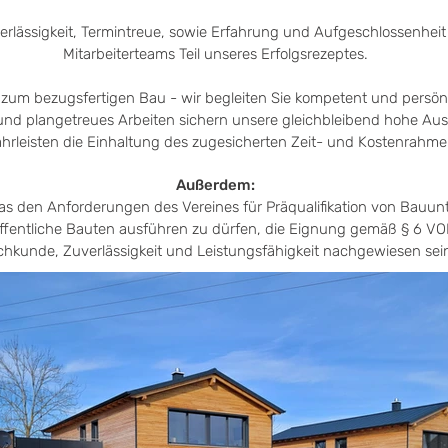
verlässigkeit, Termintreue, sowie Erfahrung und Aufgeschlossenheit
Mitarbeiterteams Teil unseres Erfolgsrezeptes.
 zum bezugsfertigen Bau - wir begleiten Sie kompetent und persönl
und plangetreues Arbeiten sichern unsere gleichbleibend hohe Au
rleisten die Einhaltung des zugesicherten Zeit- und Kostenrahme
Außerdem:
as den Anforderungen des Vereines für Präqualifikation von Bauun
ffentliche Bauten ausführen zu dürfen, die Eignung gemäß § 6 VO
chkunde, Zuverlässigkeit und Leistungsfähigkeit nachgewiesen sei