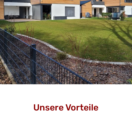
Unsere Vorteile
Nahezu
der Re
mm an
und
 der Region