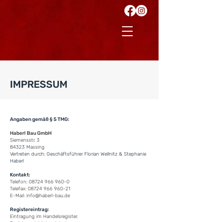
IMPRESSUM
Angaben gemäß § 5 TMG:
Haberl Bau GmbH
Siemensstr. 3
84323 Massing
Vertreten durch: Geschäftsführer Florian Wellnitz & Stephanie
Haberl
Kontakt:
Telefon:
08724 966 960-0
Telefax: 08724 966 960-21
E-Mail: info@haberl-bau.de
Registereintrag:
Eintragung im Handelsregister.