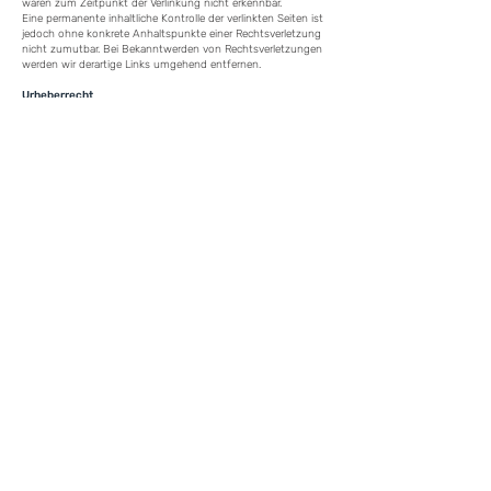
waren zum Zeitpunkt der Verlinkung nicht erkennbar.
Eine permanente inhaltliche Kontrolle der verlinkten Seiten ist
jedoch ohne konkrete Anhaltspunkte einer Rechtsverletzung
nicht zumutbar. Bei Bekanntwerden von Rechtsverletzungen
werden wir derartige Links umgehend entfernen.
Urheberrecht
Die durch die Seitenbetreiber erstellten Inhalte und Werke auf
diesen Seiten unterliegen dem deutschen Urheberrecht. Die
Vervielfältigung, Bearbeitung, Verbreitung und jede Art der
Verwertung außerhalb der Grenzen des Urheberrechtes
bedürfen der schriftlichen Zustimmung des jeweiligen Autors
bzw. Erstellers. Downloads und Kopien dieser Seite sind nur
für den privaten, nicht kommerziellen Gebrauch gestattet.
Soweit die Inhalte auf dieser Seite nicht vom Betreiber erstellt
wurden, werden die Urheberrechte Dritter beachtet.
Insbesondere werden Inhalte Dritter als solche
gekennzeichnet. Sollten Sie trotzdem auf eine
Urheberrechtsverletzung aufmerksam werden, bitten wir um
einen entsprechenden Hinweis. Bei Bekanntwerden von
Rechtsverletzungen werden wir derartige Inhalte umgehend
entfernen.
Quelle:
https://www.e-recht24.de/impressum-generator.html
info@haberl-bau.de
. 08724/966 960-0