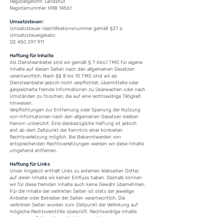
Registergericht: Landshut
Registernummer: HRB 14561
Umsatzsteuer:
Umsatzsteuer-Identifikationsnummer gemäß §27 a
Umsatzsteuergesetz:
DE 450 297 911
Haftung für Inhalte
Als Diensteanbieter sind wir gemäß § 7 Abs.1 TMG für eigene
Inhalte auf diesen Seiten nach den allgemeinen Gesetzen
verantwortlich. Nach §§ 8 bis 10 TMG sind wir als
Diensteanbieter jedoch nicht verpflichtet, übermittelte oder
gespeicherte fremde Informationen zu überwachen oder nach
Umständen zu forschen, die auf eine rechtswidrige Tätigkeit
hinweisen.
Verpflichtungen zur Entfernung oder Sperrung der Nutzung
von Informationen nach den allgemeinen Gesetzen bleiben
hiervon unberührt. Eine diesbezügliche Haftung ist jedoch
erst ab dem Zeitpunkt der Kenntnis einer konkreten
Rechtsverletzung möglich. Bei Bekanntwerden von
entsprechenden Rechtsverletzungen werden wir diese Inhalte
umgehend entfernen.
Haftung für Lin
ks
Unser Angebot enthält Links zu externen Webseiten Dritter,
auf deren Inhalte wir keinen Einfluss haben. Deshalb können
wir für diese fremden Inhalte auch keine Gewähr übernehmen.
Für die Inhalte der verlinkten Seiten ist stets der jeweilige
Anbieter oder Betreiber der Seiten verantwortlich. Die
verlinkten Seiten wurden zum Zeitpunkt der Verlinkung auf
mögliche Rechtsverstöße überprüft. Rechtswidrige Inhalte